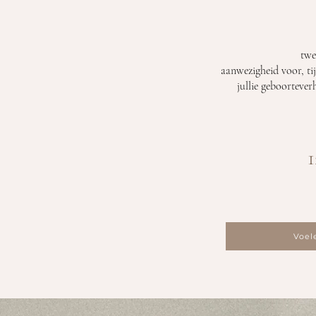
twe
aanwezigheid voor, ti
jullie geboortever
1
Voel