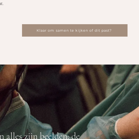
nt.
Klaar om samen te kijken of dit past?
n alles zijn beelden: de