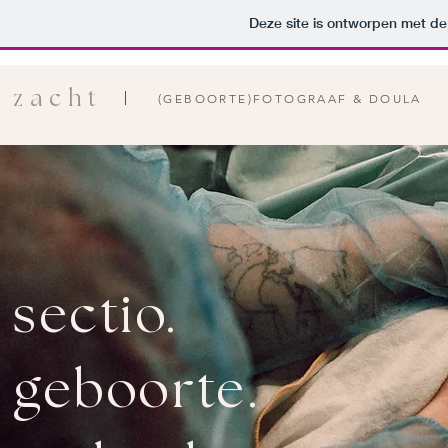
Deze site is ontworpen met d
zacht
(GEBOORTE)FOTOGRAAF & DOULA
 sectio.
 geboorte.