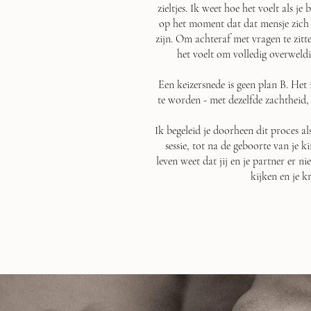
zieltjes. Ik weet hoe het voelt als je
op het moment dat dat mensje zich 
zijn. Om achteraf met vragen te zitte
het voelt om volledig overwel
Een keizersnede is geen plan B. Het
te worden - met dezelfde zachtheid, 
Ik begeleid je doorheen dit proces al
sessie, tot na de geboorte van je k
leven weet dat jij en je partner er n
kijken en je k