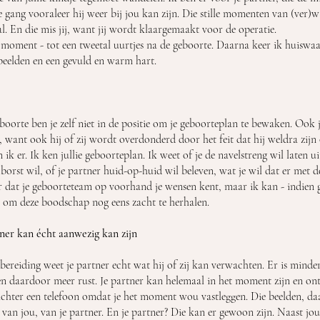
 gang vooraleer hij weer bij jou kan zijn. Die stille momenten van (ver)w
al. En die mis jij, want jij wordt klaargemaakt voor de operatie.
e moment - tot een tweetal uurtjes na de geboorte. Daarna keer ik huiswaa
beelden en een gevuld en warm hart.
orte ben je zelf niet in de positie om je geboorteplan te bewaken. Ook j
n, want ook hij of zij wordt overdonderd door het feit dat hij weldra zijn
ik er. Ik ken jullie geboorteplan. Ik weet of je de navelstreng wil laten ui
 borst wil, of je partner huid-op-huid wil beleven, wat je wil dat er met d
 dat je geboorteteam op voorhand je wensen kent, maar ik kan - indien 
 om deze boodschap nog eens zacht te herhalen.
tner kan écht aanwezig kan zijn
bereiding weet je partner echt wat hij of zij kan verwachten. Er is minde
 en daardoor meer rust. Je partner kan helemaal in het moment zijn en ont
n achter een telefoon omdat je het moment wou vastleggen. Die beelden, da
 van jou, van je partner. En je partner? Die kan er gewoon zijn. Naast jo