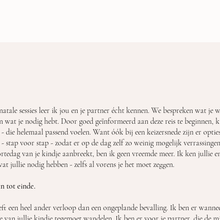
atale sessies leer ik jou en je partner écht kennen. We bespreken wat je w
en wat je nodig hebt. Door goed geïnformeerd aan deze reis te beginnen, k
 die helemaal passend voelen. Want óók bij een keizersnede zijn er optie
- stap voor stap - zodat er op de dag zelf zo weinig mogelijk verrassingen 
rtedag van je kindje aanbreekt, ben ik geen vreemde meer. Ik ken jullie en
t jullie nodig hebben - zelfs al vorens je het moet zeggen.
n tot einde.
t een heel ander verloop dan een ongeplande bevalling. Ik ben er wanneer
van jullie kindje tegemoet wandelen. Ik ben er voor je partner, die de mi