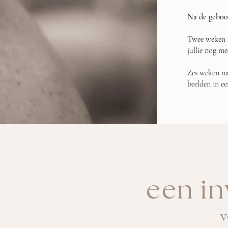
Na de geboor
Twee weken n
jullie nog me
Zes weken na 
beelden in ee
een in
v